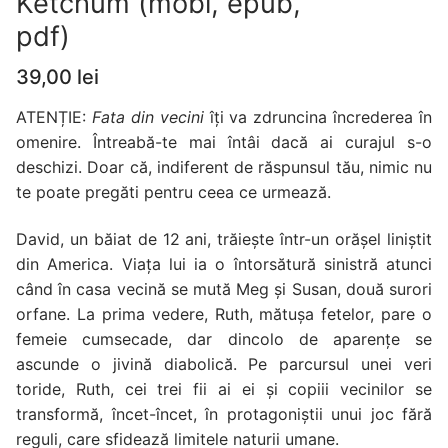
Ketchum (mobi, epub,
pdf)
39,00
lei
ATENȚIE:
Fata din vecini
îți va zdruncina încrederea în
omenire. Întreabă-te mai întâi dacă ai curajul s-o
deschizi. Doar că, indiferent de răspunsul tău, nimic nu
te poate pregăti pentru ceea ce urmează.
David, un băiat de 12 ani, trăiește într-un orășel liniștit
din America. Viața lui ia o întorsătură sinistră atunci
când în casa vecină se mută Meg și Susan, două surori
orfane. La prima vedere, Ruth, mătușa fetelor, pare o
femeie cumsecade, dar dincolo de aparențe se
ascunde o jivină diabolică. Pe parcursul unei veri
toride, Ruth, cei trei fii ai ei și copiii vecinilor se
transformă, încet-încet, în protagoniștii unui joc fără
reguli, care sfidează limitele naturii umane.