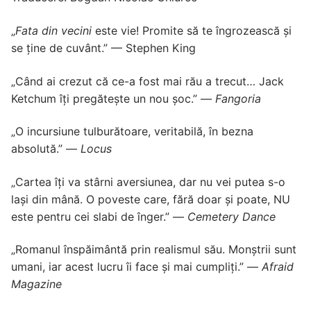
„
Fata din vecini
este vie! Promite să te îngrozească și
se ține de cuvânt.” — Stephen King
„Când ai crezut că ce-a fost mai rău a trecut… Jack
Ketchum îți pregătește un nou șoc.” —
Fangoria
„O incursiune tulburătoare, veritabilă, în bezna
absolută.” —
Locus
„Cartea îți va stârni aversiunea, dar nu vei putea s-o
lași din mână. O poveste care, fără doar și poate, NU
este pentru cei slabi de înger.” —
Cemetery Dance
„Romanul înspăimântă prin realismul său. Monștrii sunt
umani, iar acest lucru îi face și mai cumpliți.” —
Afraid
Magazine