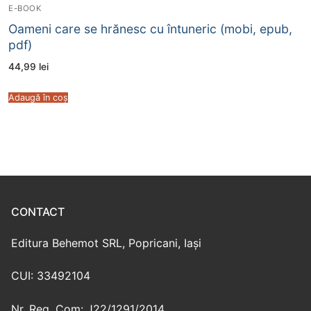
E-BOOK
Oameni care se hrănesc cu întuneric (mobi, epub,
pdf)
44,99
lei
Adaugă în coș
CONTACT
Editura Behemot SRL, Popricani, Iași
CUI: 33492104
Nr. Reg. Com: J22/1291/2014