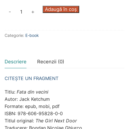
Cantitate
Adaugă în coș
-
+
Fata
din
vecini,
Categorie:
E-book
de
Jack
Ketchum
(mobi,
Descriere
Recenzii (0)
epub,
pdf)
CITEȘTE UN FRAGMENT
Titlu:
Fata din vecini
Autor: Jack Ketchum
Formate: epub, mobi, pdf
ISBN: 978-606-95828-0-0
Titlul original:
The Girl Next Door
Traducere: Bogdan Nicolae Ghiurco