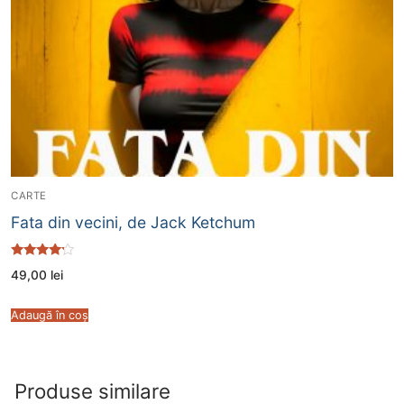
CARTE
Fata din vecini, de Jack Ketchum
Evaluat la
49,00
lei
4.00
din 5
Adaugă în coș
Produse similare